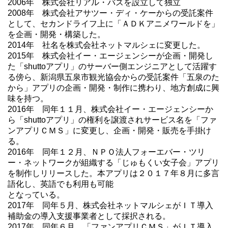
2006年 株式会社リアル・バズを設立して独立
2008年 株式会社アサツー・ディ・ケーからの受託案件
として、セカンドライフ上に「ＡＤＫアニメワールドを」
を企画・開発・構築した。
2014年 社名を株式会社ネットマルシェに変更した。
2015年 株式会社イー・エージェンシーが企画・開発し
た「shuttoアプリ」のサーバー側エンジニアとして活躍す
る傍ら、新潟県五泉市観光協会からの受託案件「五泉のた
から」アプリの企画・開発・制作に携わり、地方創成に興
味を持つ。
2016年 同年１１月、株式会社イー・エージェンシーか
ら「shuttoアプリ」の権利を譲渡されサービス名を「ファ
ンアプリＣＭＳ」に変更し、企画・開発・販売を手掛け
る。
2016年 同年１２月、ＮＰＯ法人フォーエバー・ツリ
ー・ネットワークが組織する「じゅもくい女子会」アプリ
を制作しリリースした。本アプリは２０１７年８月に多言
語化し、英語でも利用も可能
となっている。
2017年 同年５月、株式会社ネットマルシェがＩＴ導入
補助金の導入支援事業者として採択される。
2017年 同年６月、「ファンアプリＣＭＳ」がＩＴ導入