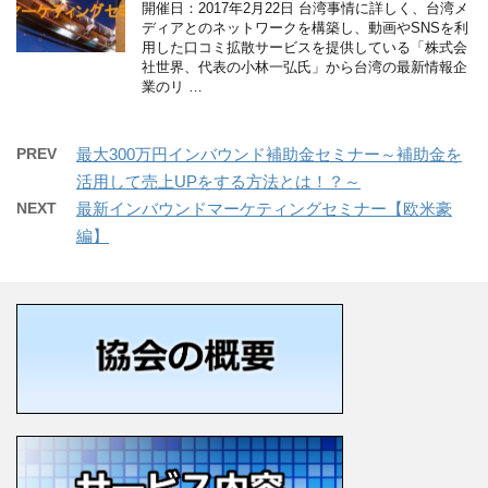
開催日：2017年2月22日 台湾事情に詳しく、台湾メ
ディアとのネットワークを構築し、動画やSNSを利
用した口コミ拡散サービスを提供している「株式会
社世界、代表の小林一弘氏」から台湾の最新情報企
業のリ …
PREV
最大300万円インバウンド補助金セミナー～補助金を
活用して売上UPをする方法とは！？～
NEXT
最新インバウンドマーケティングセミナー【欧米豪
編】