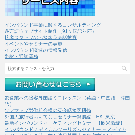
インバウンド事業に関するコンサルティング
多言語ウェブサイト制作（91ヶ国語対応）
接客スタッフのへ接客英会話教育
イベントやセミナーの実施
インバウンド関連の情報発信
翻訳・通訳業務
飲食業への接客外国語ミニレッスン（英語・中国語・韓国
語）
ソフマップ労働組合様の英会話接客研修
外国人旅行者おもてなしセミナー発展編 EAT東京
最新インバウンドマーケティングセミナー【欧米豪編】
インバウンドメディカルツーリズムセミナー ～メディカ