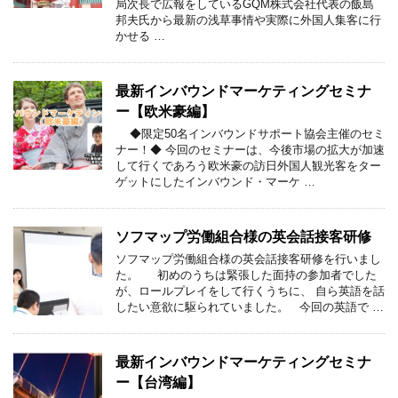
局次長で広報をしているGQM株式会社代表の飯島
邦夫氏から最新の浅草事情や実際に外国人集客に行
かせる …
最新インバウンドマーケティングセミナ
ー【欧米豪編】
◆限定50名インバウンドサポート協会主催のセミ
ナー！◆ 今回のセミナーは、今後市場の拡大が加速
して行くであろう欧米豪の訪日外国人観光客をター
ゲットにしたインバウンド・マーケ …
ソフマップ労働組合様の英会話接客研修
ソフマップ労働組合様の英会話接客研修を行いまし
た。 初めのうちは緊張した面持の参加者でした
が、ロールプレイをして行くうちに、 自ら英語を話
したい意欲に駆られていました。 今回の英語で …
最新インバウンドマーケティングセミナ
ー【台湾編】