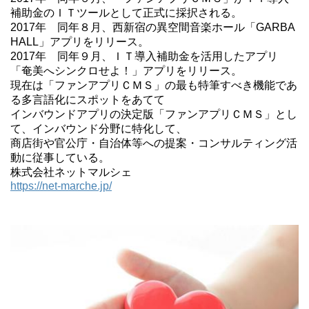
補助金のＩＴツールとして正式に採択される。
2017年 同年８月、西新宿の異空間音楽ホール「GARBA
HALL」アプリをリリース。
2017年 同年９月、ＩＴ導入補助金を活用したアプリ
「奄美へシンクロせよ！」アプリをリリース。
現在は「ファンアプリＣＭＳ」の最も特筆すべき機能であ
る多言語化にスポットをあてて
インバウンドアプリの決定版「ファンアプリＣＭＳ」とし
て、インバウンド分野に特化して、
商店街や官公庁・自治体等への提案・コンサルティング活
動に従事している。
株式会社ネットマルシェ
https://net-marche.jp/