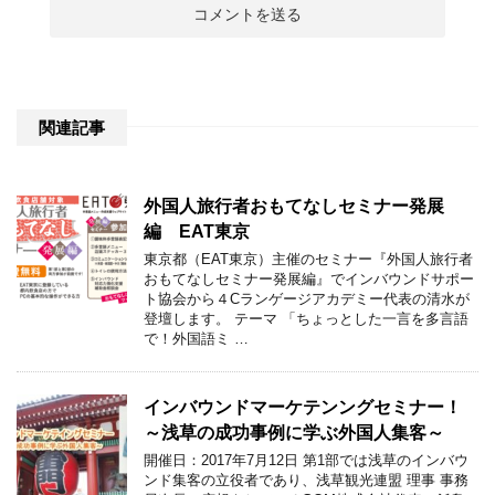
関連記事
外国人旅行者おもてなしセミナー発展
編 EAT東京
東京都（EAT東京）主催のセミナー『外国人旅行者
おもてなしセミナー発展編』でインバウンドサポー
ト協会から４Cランゲージアカデミー代表の清水が
登壇します。 テーマ 「ちょっとした一言を多言語
で！外国語ミ …
インバウンドマーケテンングセミナー！
～浅草の成功事例に学ぶ外国人集客～
開催日：2017年7月12日 第1部では浅草のインバウ
ンド集客の立役者であり、浅草観光連盟 理事 事務