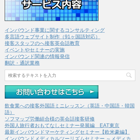
インバウンド事業に関するコンサルティング
多言語ウェブサイト制作（91ヶ国語対応）
接客スタッフのへ接客英会話教育
イベントやセミナーの実施
インバウンド関連の情報発信
翻訳・通訳業務
飲食業への接客外国語ミニレッスン（英語・中国語・韓国
語）
ソフマップ労働組合様の英会話接客研修
外国人旅行者おもてなしセミナー発展編 EAT東京
最新インバウンドマーケティングセミナー【欧米豪編】
インバウンドメディカルツーリズムセミナー ～メディカ