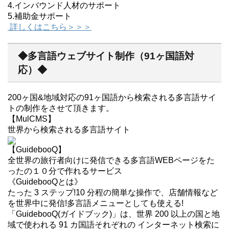
4.インバウンド人材のサポート
5.補助金サポート
詳しくはこちら＞＞＞
◆多言語ウェブサイト制作（91ヶ国語対
応）◆
200ヶ国&地域対応の91ヶ国語から検索される多言語サイ
トの制作をさせて頂きます。
【MulCMS】
世界から検索される多言語サイト
【GuidebooQ】
全世界の旅行者向けに発信できる多言語WEBページをた
ったの１０分で作れるサービス
《GuidebooQとは》
たった 3 ステップ!10 分程の簡単な操作で、店舗情報など
を世界中に発信!多言語メニューとしても使える!
「GuidebooQ(ガイドブック)」は、世界 200 以上の国と地
域で使われる 91 カ国語それぞれの インターネット検索に